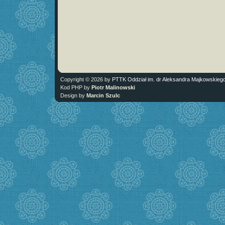
Copyright © 2026 by
PTTK Oddział im. dr Aleksandra Majkowskieg
Kod PHP by
Piotr Malinowski
Design by
Marcin Szulc