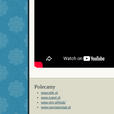
Polecamy
www.pttk.pl
www.sopot.pl
www.sktj.pl/klub/
www.navigatoriaar.pl