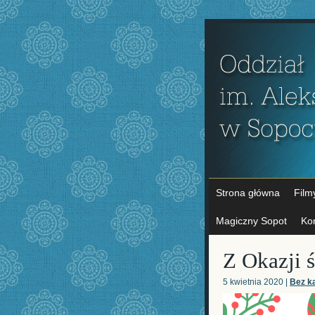
Strona główna
Film
Magiczny Sopot
Ko
Z Okazji 
5 kwietnia 2020 |
Bez ka