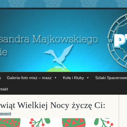
y
Galeria-foto misz – masz
Koła i Kluby
Szlaki Spacerowe
ntakt
świąt Wielkiej Nocy życzę Ci:
tegorii