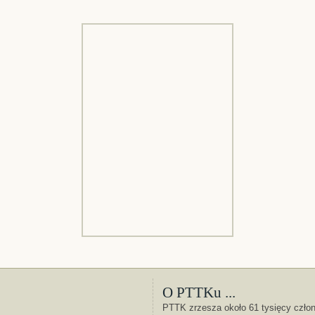
O PTTKu ...
PTTK zrzesza około 61 tysięcy czło