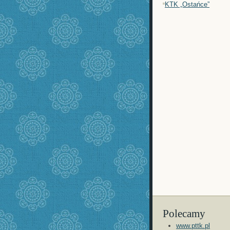
KTK „Ostańce”
Polecamy
www.pttk.pl