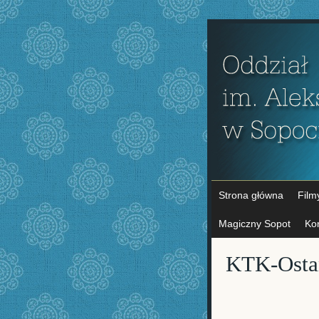
Strona główna
Film
Magiczny Sopot
Ko
KTK-Osta