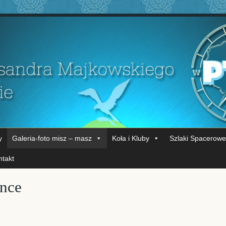
y
Galeria-foto misz – masz
Koła i Kluby
Szlaki Spacerowe
ntakt
nce