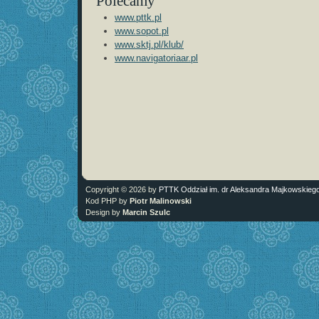
Polecamy
www.pttk.pl
www.sopot.pl
www.sktj.pl/klub/
www.navigatoriaar.pl
Copyright © 2026 by
PTTK Oddział im. dr Aleksandra Majkowskieg
Kod PHP by
Piotr Malinowski
Design by
Marcin Szulc