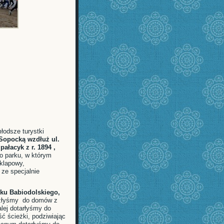
młodsze turystki
Sopocką wzdłuż ul.
y
pałacyk z r. 1894 ,
o parku, w którym
uklapowy,
 ze specjalnie
ku Babiodolskiego,
oszłyśmy do domów z
lej dotarłyśmy do
ć ścieżki, podziwiając