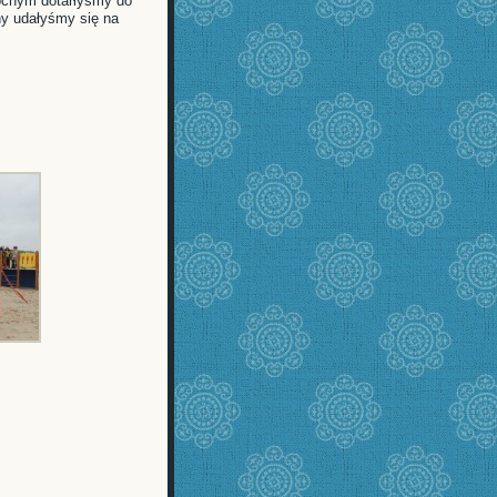
cnym dotarłyśmy do
ny udałyśmy się na