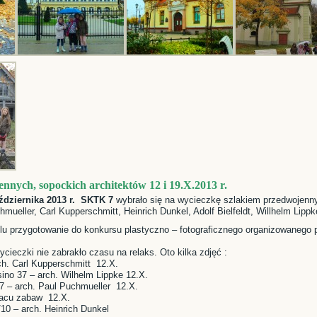
nnych, sopockich architektów 12 i 19.X.2013 r.
aździernika 2013 r. SKTK 7
wybrało się na wycieczkę szlakiem przedwojenn
hmueller, Carl Kupperschmitt, Heinrich Dunkel, Adolf Bielfeldt, Willhelm Lippke
lu przygotowanie do konkursu plastyczno – fotograficznego organizowanego
ieczki nie zabrakło czasu na relaks. Oto kilka zdjęć :
ch. Carl Kupperschmitt 12.X.
sino 37 – arch. Wilhelm Lippke 12.X.
27 – arch. Paul Puchmueller 12.X.
placu zabaw 12.X.
10 – arch. Heinrich Dunkel