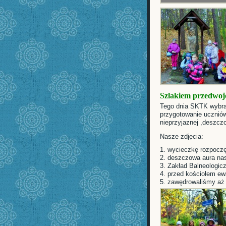
Szlakiem przedwoje
Tego dnia SKTK wybra
przygotowanie ucznió
nieprzyjaznej ,deszcz
Nasze zdjęcia:
1. wycieczkę rozpocz
2. deszczowa aura nas
3. Zakład Balneologic
4. przed kościołem ewa
5. zawędrowaliśmy aż d