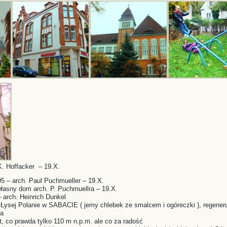
 K. Hoffacker – 19.X.
105 – arch. Paul Puchmueller – 19.X.
własny dom arch. P. Puchmuellra – 19.X.
– arch. Heinrich Dunkel
 Łysej Polanie w SABACIE ( jemy chlebek ze smalcem i ogóreczki ), regener
ga
, co prawda tylko 110 m n.p.m. ale co za radość