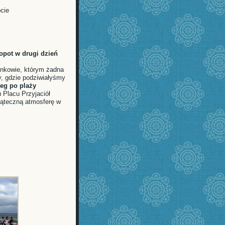
ocie
opot w drugi dzień
łonkowie, którym żadna
y, gdzie podziwiałyśmy
eg po plaży
 Placu Przyjaciół
iąteczną atmosferę w