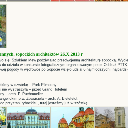
nnych, sopockich architektów 26.X.2013 r
ło się Szlakiem Mew podziwiając przedwojenną architekturę sopocką. Wycie
w do udziału w konkursie fotograficznym organizowanym przez Oddział PTT
owej pogody w wędrówce po Sopocie wzięło udział 6 najmłodszych i najbardz
ęliśmy w czwórkę – Park Północny
 nie wystraszyła – przed Grand Hotelem
zny – arch. P. Puchmueller
ngelickim p.w. Zbawiciela – arch. A. Bielefeldt
o przystani rybackiej , tutaj jesteśmy już w szóstkę.