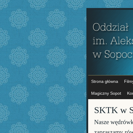
Strona główna
Film
Magiczny Sopot
Ko
SKTK w S
Nasze wędrówk
zapraszamy równ