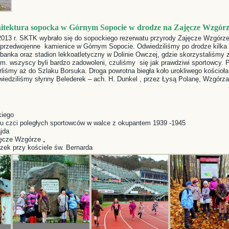
itektura sopocka w Górnym Sopocie w drodze na Zajęcze Wzgór
2013 r. SKTK wybrało się do sopockiego rezerwatu przyrody Zajęcze Wzgórz
 przedwojenne kamienice w Górnym Sopocie. Odwiedziliśmy po drodze kilka 
anka oraz stadion lekkoatletyczny w Dolinie Owczej, gdzie skorzystaliśmy z 
 m. wszyscy byli bardzo zadowoleni, czuliśmy się jak prawdziwi sportowcy.
liśmy aż do Szlaku Borsuka. Droga powrotna biegła koło urokliwego kościoła 
wiedziliśmy słynny Belederek – ach. H. Dunkel , przez Łysą Polanę, Wzgórza
kiego
Ku czci poległych sportowców w walce z okupantem 1939 -1945
ajda
jęcze Wzgórze „
czek przy kościele św. Bernarda