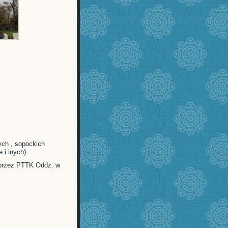
ych , sopockich
 i inych).
 przez PTTK Oddz. w