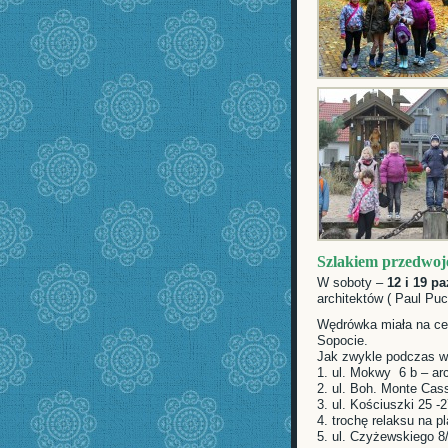
Szlakiem przedwoje
W soboty –
12 i 19 p
architektów ( Paul Puc
Wędrówka miała na ce
Sopocie.
Jak zwykle podczas wyc
1. ul. Mokwy 6 b – ar
2. ul. Boh. Monte Cas
3. ul. Kościuszki 25 -
4. trochę relaksu na 
5. ul. Czyżewskiego 8/