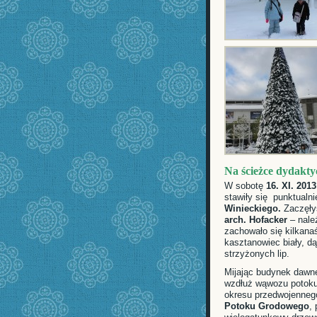
Na ścieżce dydak
W sobotę
16. XI. 2013
stawiły się punktualni
Winieckiego.
Zaczęł
arch. Hofacker
– nale
zachowało się kilkana
kasztanowiec biały, dą
strzyżonych lip.
Mijając budynek dawne
wzdłuż wąwozu potoku
okresu przedwojennego
Potoku Grodowego
,