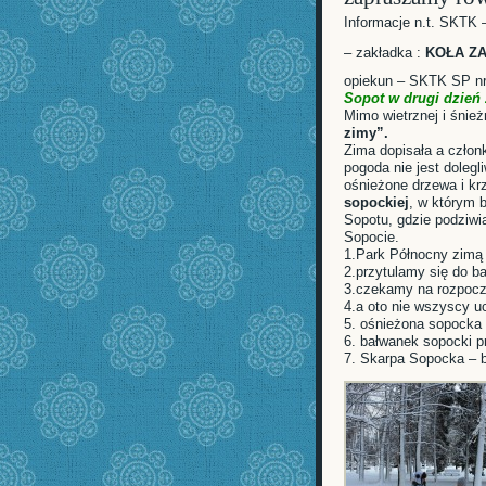
Informacje n.t. SKTK 
– zakładka :
KOŁA Z
opiekun – SKTK SP n
Sopot w drugi dzień 
Mimo wietrznej i śnie
zimy”.
Zima dopisała a członk
pogoda nie jest doleg
ośnieżone drzewa i k
sopockiej
, w którym 
Sopotu, gdzie podziwi
Sopocie.
1.Park Północny zimą
2.przytulamy się do
3.czekamy na rozpocz
4.a oto nie wszyscy u
5. ośnieżona sopocka
6. bałwanek sopocki p
7. Skarpa Sopocka – b