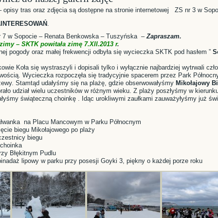
– opisy tras oraz zdjęcia są dostępne na stronie internetowej ZS nr 3 w Sop
AINTERESOWAŃ
.
r 7 w Sopocie – Renata Benkowska – Tuszyńska –
Zapraszam.
zimy – SKTK powitała zimę 7.XII.2013 r
.
żnej pogody oraz małej frekwencji odbyła się wycieczka SKTK pod hasłem ”
S
owie Koła się wystraszyli i dopisali tylko i wyłącznie najbardziej wytrwali cz
liwością. Wycieczka rozpoczęła się tradycyjnie spacerem przez Park Północn
rzewy. Stamtąd udałyśmy się na plażę, gdzie obserwowałyśmy
Mikołajowy Bi
brało udział wielu uczestników w różnym wieku. Z plaży poszłyśmy w kierunku
ałyśmy świąteczną choinkę . Idąc urokliwymi zaułkami zauważyłyśmy już św
 bałwanka na Placu Mancowym w Parku Północnym
ęcie biegu Mikołajowego po plaży
czestnicy biegu
 choinka
rzy Błękitnym Pudlu
inadaż lipowy w parku przy posesji Goyki 3, piękny o każdej porze roku