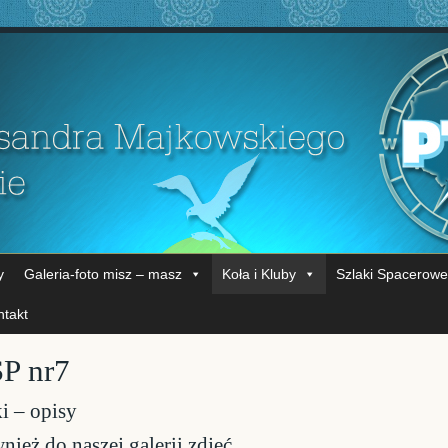
y
Galeria-foto misz – masz
Koła i Kluby
Szlaki Spacerowe
ntakt
P nr7
i – opisy
ież do naszej galerii zdjęć