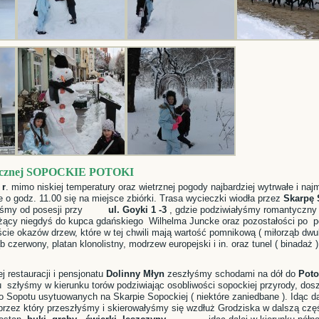
tycznej SOPOCKIE POTOKI
 r
. mimo niskiej temperatury oraz wietrznej pogody najbardziej wytrwałe i naj
e o godz. 11.00 się na miejsce zbiórki. Trasa wycieczki wiodła przez
Skarpę 
yśmy od posesji przy
ul. Goyki 1 -3
, gdzie podziwiałyśmy romantyczn
żący niegdyś do kupca gdańskiego Wilhelma Juncke oraz pozostałości po p
ście okazów drzew, które w tej chwili mają wartość pomnikową ( miłorząb dw
b czerwony, platan klonolistny, modrzew europejski i in. oraz tunel ( binadaż )
j restauracji i pensjonatu
Dolinny Młyn
zeszłyśmy schodami na dół do
Poto
 szłyśmy w kierunku torów podziwiając osobliwości sopockiej przyrody, d
 Sopotu usytuowanych na Skarpie Sopockiej ( niektóre zaniedbane ). Idąc da
 przez który przeszłyśmy i skierowałyśmy się wzdłuż Grodziska w dalszą częś