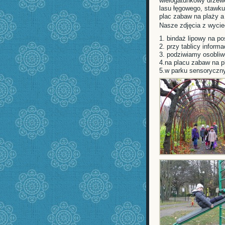
wielogatunkowy drzew
lasu łęgowego, stawku
plac zabaw na plaży a
Nasze zdjęcia z wycie
1. bindaż lipowy na po
2. przy tablicy inform
3. podziwiamy osobliw
4.na placu zabaw na p
5.w parku sensorycz