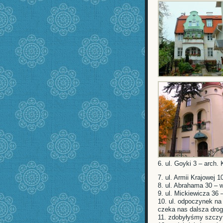
6. ul. Goyki 3 – arch.
7. ul. Armii Krajowej 
8. ul. Abrahama 30 – 
9. ul. Mickiewicza 36 
10. ul. odpoczynek na
czeka nas dalsza dro
11. zdobyłyśmy szczyt