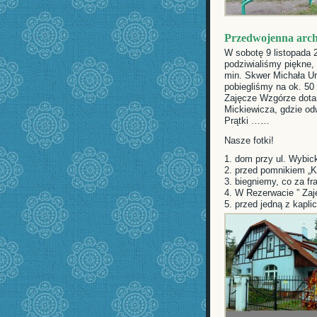
Przedwojenna arch
W sobotę 9 listopada 
podziwialiśmy piękne,
min. Skwer Michała Urb
pobiegliśmy na ok. 50
Zajęcze Wzgórze dotar
Mickiewicza, gdzie od
Prątki ……
Nasze fotki!
1. dom przy ul. Wybic
2. przed pomnikiem „
3. biegniemy, co za fr
4. W Rezerwacie ” Za
5. przed jedną z kapli