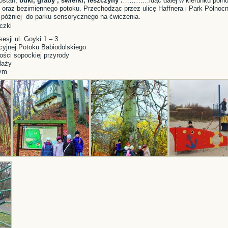
ostan,
buki, graby , świerki, leszczyny .
…………idąc dalej w kierunku półno
 oraz bezimiennego potoku. Przechodząc przez ulicę Haffnera i Park Północ
 później do parku sensorycznego na ćwiczenia.
czki
sesji ul. Goyki 1 – 3
acyjnej Potoku Babiodolskiego
ości sopockiej przyrody
laży
nym