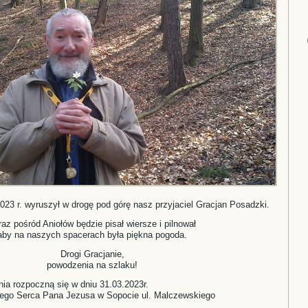
23 r. wyruszył w drogę pod górę nasz przyjaciel Gracjan Posadzki.
raz pośród Aniołów będzie pisał wiersze i pilnował
aby na naszych spacerach była piękna pogoda.
Drogi Gracjanie,
powodzenia na szlaku!
ia rozpoczną się w dniu 31.03.2023r.
zego Serca Pana Jezusa w Sopocie ul. Malczewskiego
,