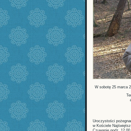
W sobotę 25 marca 20
Te
Uroczystości pożegnan
w Kościele Najświęts
Czuwanie godz. 12.00