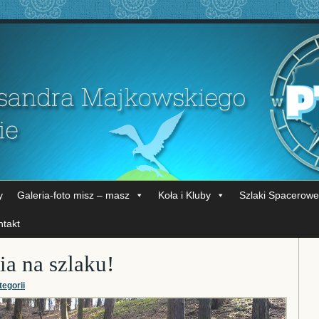
y
Galeria-foto misz – masz
Koła i Kluby
Szlaki Spacerowe
ntakt
a na szlaku!
tegorii